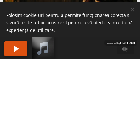
Folosim cookie-uri pentru a permite funcționarea corectă și
sigură a site-urilor noastre și pentru a vă oferi cea mai bună
experiență de utilizare.
Acceptați doar ce e necesar
Acceptați toate
Începeți
Creați un site gratuit!