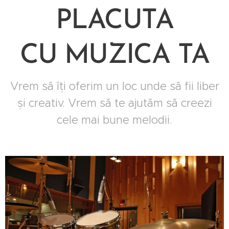
PLACUTA
CU
MUZICA TA
Vrem să îți oferim un loc unde să fii liber
și creativ. Vrem să te ajutăm să creezi
cele mai bune melodii.