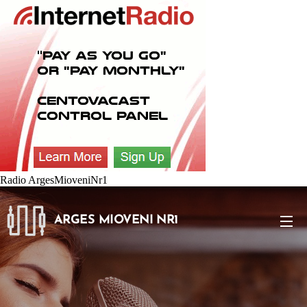
Radio ArgesMioveniNr1
RCAST.NET
ARGES MIOVENI NR1