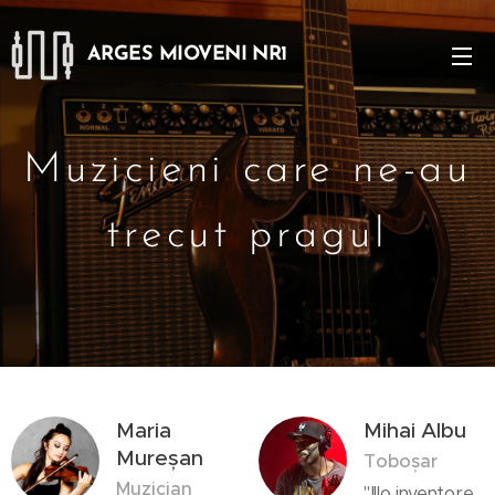
ARGES MIOVENI NR1
Muzicieni care ne-au
trecut pragul
Maria
Mihai Albu
Mureșan
Toboșar
Muzician
"Illo inventore