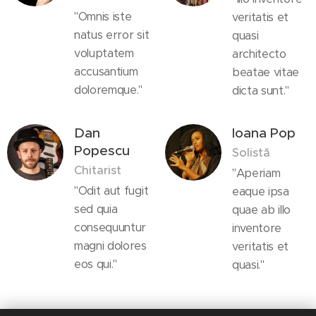
"Omnis iste
veritatis et
natus error sit
quasi
voluptatem
architecto
accusantium
beatae vitae
doloremque."
dicta sunt."
Dan
Ioana Pop
Popescu
Solistă
Chitarist
"Aperiam
"Odit aut fugit
eaque ipsa
sed quia
quae ab illo
consequuntur
inventore
magni dolores
veritatis et
eos qui."
quasi."